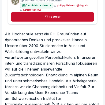
Fachhochschule Graubünden
sélectionner
Candidature directe
✉️
philipp.liebrenz@fhgr.ch
PDF, DOC, DOCX (max 5 Mo)
📞
+41812863852
Postuler
MESSAGE DE MOTIVATION
Als Hochschule setzt die FH Graubünden auf
dynamisches Denken und proaktives Handeln.
Unsere über 2400 Studierenden in Aus- und
Envoyer
Weiterbildung entwickeln wir zu
verantwortungsvollen Persönlichkeiten. In unserer
Vos données sont protégées · Conformité RGPD
inter- und transdisziplinären Forschung fokussieren
wir auf die Themen angewandte
Zukunftstechnologien, Entwicklung im alpinen Raum
und unternehmerisches Handeln. Als Arbeitgeberin
fördern wir die Chancengleichheit und Vielfalt. Zur
Verstärkung des User Experience Teams
am
Schweizerischen Institut für
Informationswissenschaft (SII)
suchen wir per sofort