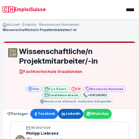
🇨🇭
EmploiSuisse
Accueil
Emplois
Ressources Humaines
Wissenschaftliche/n Projektmitarbeiter/-in
Postuler à cette offre
Wissenschaftliche/n
NOM COMPLET *
*
Projektmitarbeiter/-in
Fachhochschule Graubünden
EMAIL *
*
Chur
Il y a 31 jours
CDI
Ressources Humaines
Candidature directe
+41812863852
TÉLÉPHONE
Annonce en allemand · traduction indisponible
Partager :
Facebook
LinkedIn
WhatsApp
CV (PDF, MAX 5 MO)
*
RECRUTEUR
Philipp Liebrenz
Glissez votre CV ici ou cliquez pour