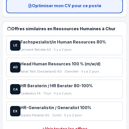
Optimiser mon CV pour ce poste
Offres similaires en Ressources Humaines à Chur
Fachspezialist/in Human Resources 80%
LE
Lernwerk Betriebe AG · Il y a 2 jours
Head Human Resources 100 % (m/w/d)
AD
Adval Tech (Switzerland) AG · Grenchen · Il y a 2 jours
HR Beraterin / HR Berater 80-100%
CA
Careerplus SA · Thun · Il y a 2 jours
HR-Generalistin / Generalist 100%
EX
Express Personal AG · Zürich · Il y a 2 jours
Voir toutes les offres