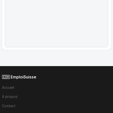
🇨🇭 EmploiSuisse
Accueil
À propos
Contact