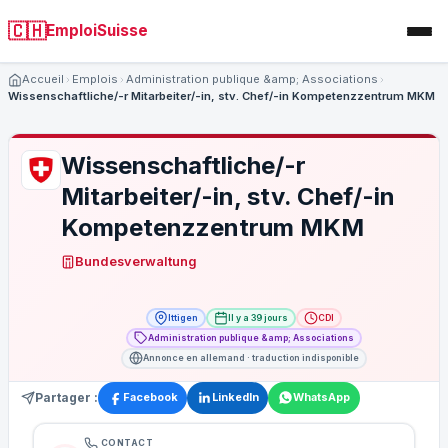
🇨🇭
EmploiSuisse
Accueil
Emplois
Administration publique &amp; Associations
Wissenschaftliche/-r Mitarbeiter/-in, stv. Chef/-in Kompetenzzentrum MKM
Wissenschaftliche/-r
Mitarbeiter/-in, stv. Chef/-in
Kompetenzzentrum MKM
Bundesverwaltung
Ittigen
Il y a 39 jours
CDI
Administration publique &amp; Associations
Annonce en allemand · traduction indisponible
Partager :
Facebook
LinkedIn
WhatsApp
CONTACT