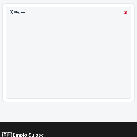
Ittigen
🇨🇭 EmploiSuisse