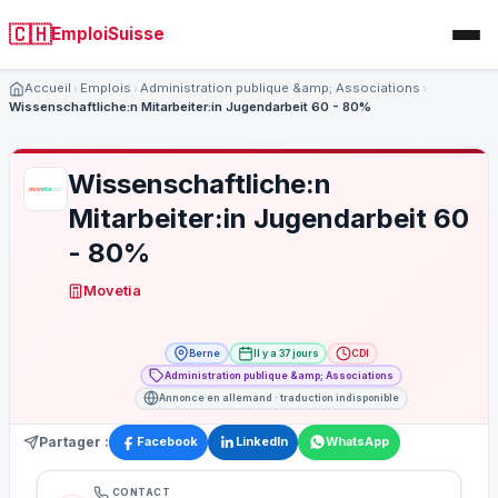
🇨🇭
EmploiSuisse
Accueil
Emplois
Administration publique &amp; Associations
Wissenschaftliche:n Mitarbeiter:in Jugendarbeit 60 - 80%
Wissenschaftliche:n
Mitarbeiter:in Jugendarbeit 60
- 80%
Movetia
Berne
Il y a 37 jours
CDI
Administration publique &amp; Associations
Annonce en allemand · traduction indisponible
Partager :
Facebook
LinkedIn
WhatsApp
CONTACT