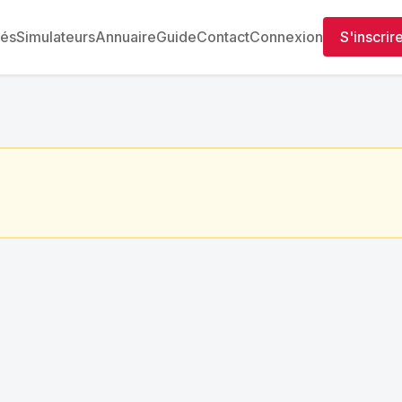
tés
Simulateurs
Annuaire
Guide
Contact
Connexion
S'inscrir