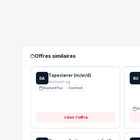
Offres similaires
Tapezierer (m/w/d)
DA
BU
dasteam ag
Aujourd'hui
Contract
A
Voir l'offre