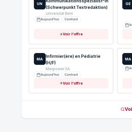
Kommunikationsspezialist*in
UN
GE
(Schwerpunkt Textredaktion)
Universität Bern
Aujourd'hui
Contract
A
Voir l'offre
Infirmier(ère) en Pédiatrie
MA
MA
(H/F)
A
Manpower SA
Aujourd'hui
Contract
Voir l'offre
Voi