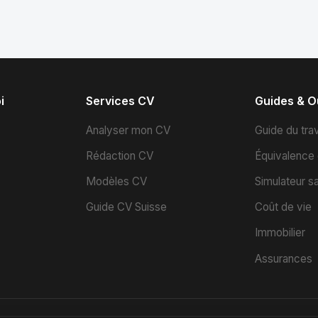
i
Services CV
Guides & Ou
s
Analyser mon CV
Guide du trav
Rédaction CV
Équivalence
Modèles CV
Simulateur sa
Guide CV Suisse
Coût de vie
Immobilier
Assurances