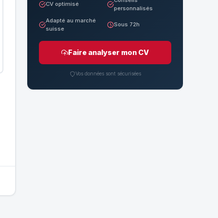
CV optimisé
personnalisés
Adapté au marché
Sous 72h
suisse
Faire analyser mon CV
Vos données sont sécurisées