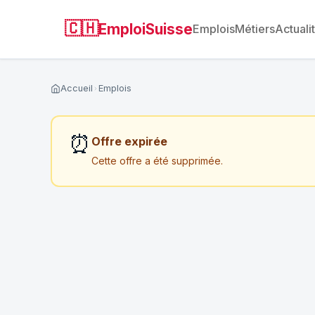
🇨🇭
EmploiSuisse
Emplois
Métiers
Actuali
Accueil
Emplois
⏰
Offre expirée
Cette offre a été supprimée.