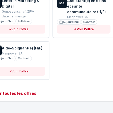
Leiter:in Marketing &
Assistant(e) en soins
MA
Digital
et santé
Genossenschaft ZFV-
communautaire (H/F)
Unternehmungen
Manpower SA
ujourd'hui
Full-time
Aujourd'hui
Contract
Voir l'offre
Voir l'offre
Aide-Soignant(e) (H/F)
Manpower SA
ujourd'hui
Contract
Voir l'offre
r toutes les offres