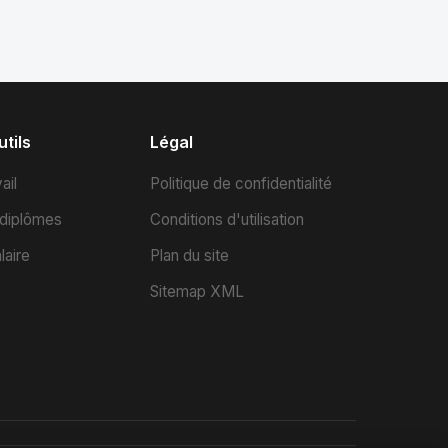
tils
Légal
ail
Politique de confidentialité
 diplômes
Conditions d'utilisation
laire
Plan du site
Sitemap XML