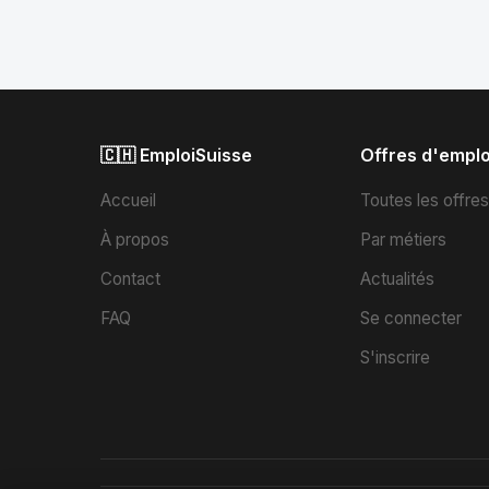
🇨🇭 EmploiSuisse
Offres d'emplo
Accueil
Toutes les offre
À propos
Par métiers
Contact
Actualités
FAQ
Se connecter
S'inscrire