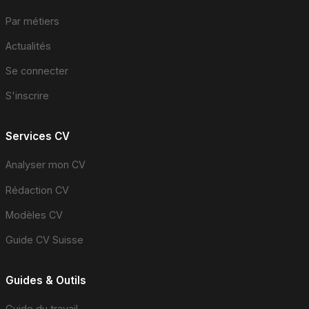
Par métiers
Actualités
Se connecter
S'inscrire
Services CV
Analyser mon CV
Rédaction CV
Modèles CV
Guide CV Suisse
Guides & Outils
Guide du travail