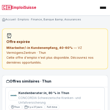
🇨🇭
EmploiSuisse
Accueil
Emplois
Finance, Banque &amp; Assurances
⏰
Offre expirée
Mitarbeiter/-in Kundenempfang, 40-60%
— VZ
VermögensZentrum · Thun
Cette offre d'emploi n'est plus disponible. Découvrez nos
dernières opportunités.
Offres similaires · Thun
Kundenberater:in, 80 % in Thun
CONCORDIA Schweizerische Kranken- und
Unfallversicherung
Thun
Il y a 27 jours
Full-time