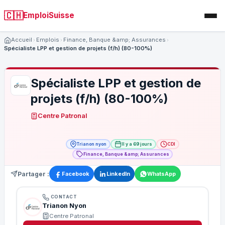
🇨🇭
EmploiSuisse
Accueil
Emplois
Finance, Banque &amp; Assurances
Spécialiste LPP et gestion de projets (f/h) (80-100%)
Spécialiste LPP et gestion de
projets (f/h) (80-100%)
Centre Patronal
Trianon nyon
Il y a 69 jours
CDI
Finance, Banque &amp; Assurances
Partager :
Facebook
LinkedIn
WhatsApp
CONTACT
Trianon Nyon
Centre Patronal