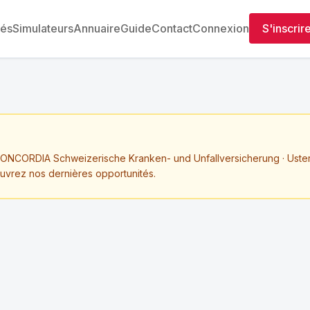
tés
Simulateurs
Annuaire
Guide
Contact
Connexion
S'inscrir
NCORDIA Schweizerische Kranken- und Unfallversicherung · Uste
ouvrez nos dernières opportunités.