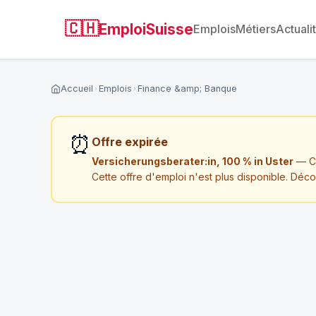
🇨🇭
EmploiSuisse
Emplois
Métiers
Actuali
Accueil
Emplois
Finance &amp; Banque
⏰
Offre expirée
Versicherungsberater:in, 100 % in Uster
— CO
Cette offre d'emploi n'est plus disponible. Déc