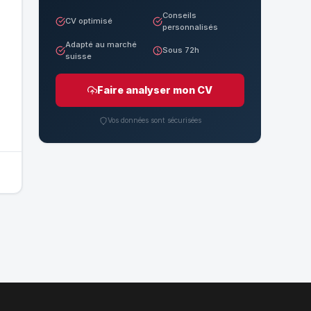
Conseils
CV optimisé
personnalisés
Adapté au marché
Sous 72h
suisse
Faire analyser mon CV
Vos données sont sécurisées