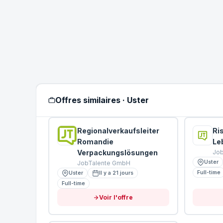
Offres similaires · Uster
Regionalverkaufsleiter
Ri
Romandie
Le
Verpackungslösungen
Jo
Uster
JobTalente GmbH
Full-time
Uster
Il y a 21 jours
Full-time
Voir l'offre