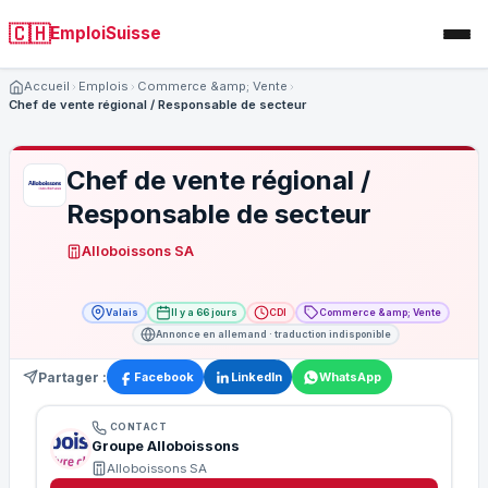
🇨🇭
EmploiSuisse
Accueil
Emplois
Commerce &amp; Vente
Chef de vente régional / Responsable de secteur
Chef de vente régional /
Responsable de secteur
Alloboissons SA
Valais
Il y a 66 jours
CDI
Commerce &amp; Vente
Annonce en allemand · traduction indisponible
Partager :
Facebook
LinkedIn
WhatsApp
CONTACT
Groupe Alloboissons
Alloboissons SA