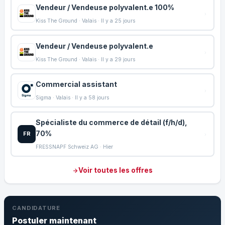
Vendeur / Vendeuse polyvalent.e 100%
Kiss The Ground · Valais · Il y a 25 jours
Vendeur / Vendeuse polyvalent.e
Kiss The Ground · Valais · Il y a 29 jours
Commercial assistant
Sigma · Valais · Il y a 58 jours
Spécialiste du commerce de détail (f/h/d),
70%
FR
FRESSNAPF Schweiz AG · Hier
Voir toutes les offres
CANDIDATURE
Postuler maintenant