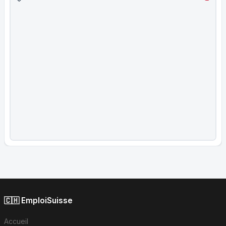
🇨🇭 EmploiSuisse
Accueil