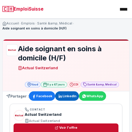
🇨🇭
EmploiSuisse
Accueil
Emplois
Santé &amp; Médical
Aide soignant en soins à domicile (H/F)
Aide soignant en soins à
domicile (H/F)
Actual Switzerland
Vaud
Il y a 67 jours
CDI
Santé &amp; Médical
Partager :
Facebook
LinkedIn
WhatsApp
CONTACT
Actual Switzerland
Actual Switzerland
Voir l'offre