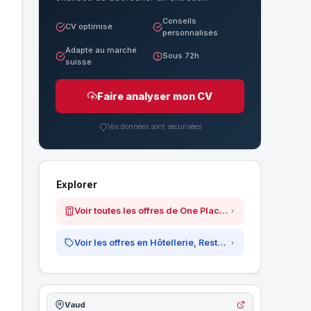
Conseils
CV optimisé
personnalisés
Adapté au marché
Sous 72h
suisse
Faire analyser mon CV
Vos données sont sécurisées
Explorer
Voir toutes les offres de One Placement SA
Voir les offres en Hôtellerie, Restauration &amp; Tourisme
Vaud