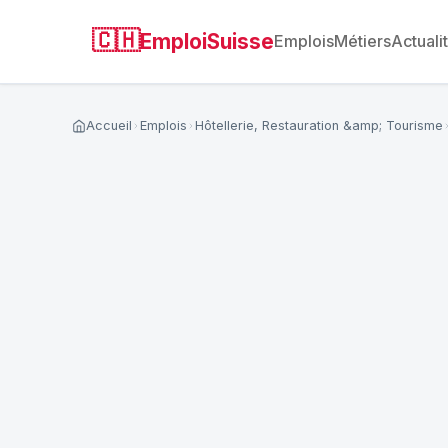
🇨🇭
EmploiSuisse
Emplois
Métiers
Actuali
Accueil
Emplois
Hôtellerie, Restauration &amp; Tourisme