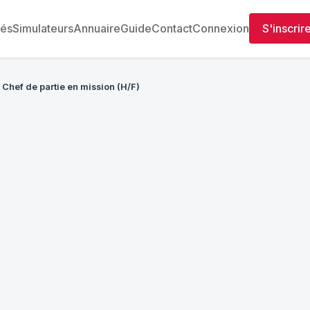
tés
Simulateurs
Annuaire
Guide
Contact
Connexion
S'inscrir
Chef de partie en mission (H/F)