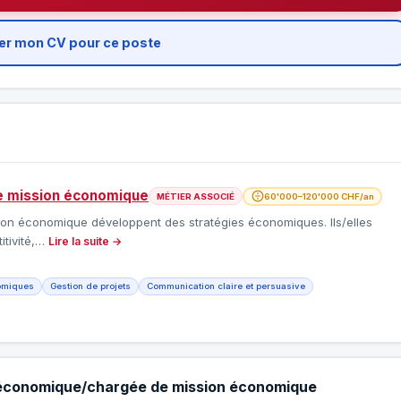
er mon CV pour ce poste
e mission économique
MÉTIER ASSOCIÉ
60'000–120'000 CHF/an
n économique développent des stratégies économiques. Ils/elles
itivité,…
Lire la suite →
nomiques
Gestion de projets
Communication claire et persuasive
 économique/chargée de mission économique