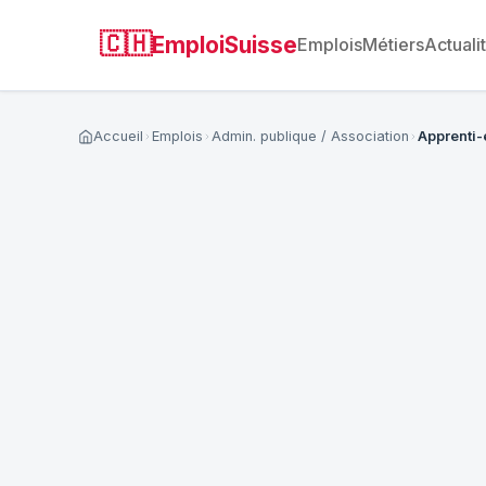
🇨🇭
EmploiSuisse
Emplois
Métiers
Actuali
Accueil
Emplois
Admin. publique / Association
Apprenti-