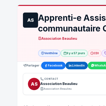
Apprenti-e Assis
AS
communautaire 
Association Beaulieu
Venthône
Il y a 57 jours
CDI
Partager :
Facebook
LinkedIn
WhatsA
CONTACT
AS
Association Beaulieu
Association Beaulieu