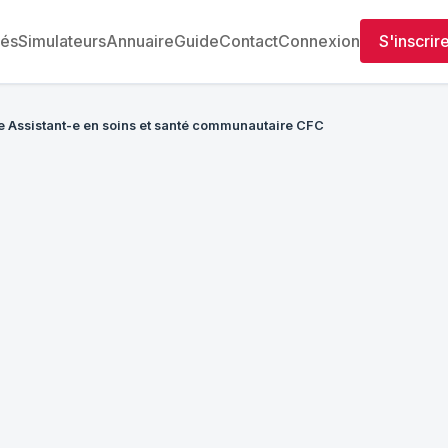
tés
Simulateurs
Annuaire
Guide
Contact
Connexion
S'inscrir
e Assistant-e en soins et santé communautaire CFC