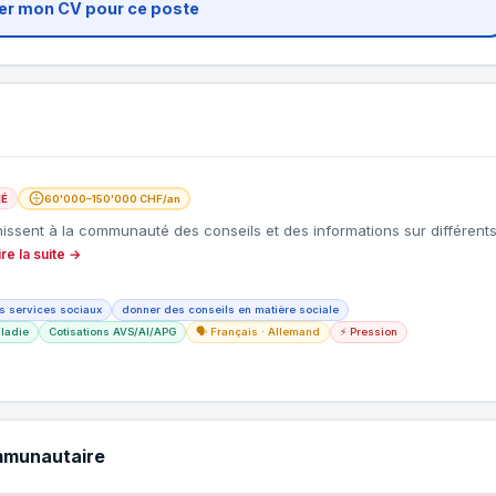
er mon CV pour ce poste
IÉ
60'000–150'000 CHF/an
issent à la communauté des conseils et des informations sur différent
ire la suite →
s services sociaux
donner des conseils en matière sociale
ladie
Cotisations AVS/AI/APG
🗣️ Français · Allemand
⚡ Pression
mmunautaire