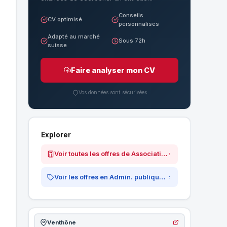
Conseils
CV optimisé
personnalisés
Adapté au marché
Sous 72h
suisse
Faire analyser mon CV
Vos données sont sécurisées
Explorer
Voir toutes les offres de Association Beaulieu
Voir les offres en Admin. publique / Association
Venthône