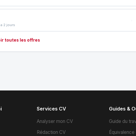
a 2 jours
ir toutes les offres
i
Services CV
Guides & Ou
s
Analyser mon CV
Guide du trav
Rédaction CV
Équivalence