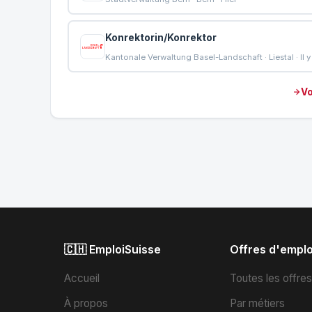
Konrektorin/Konrektor
Kantonale Verwaltung Basel-Landschaft · Liestal · Il y 
Vo
🇨🇭 EmploiSuisse
Offres d'emplo
Accueil
Toutes les offre
À propos
Par métiers