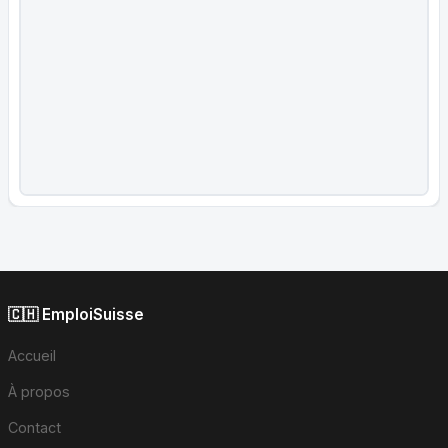
🇨🇭 EmploiSuisse
Accueil
À propos
Contact