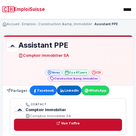
🇨🇭
EmploiSuisse
Accueil
Emplois
Construction &amp; Immobilier
Assistant PPE
Assistant PPE
Comptoir Immobilier SA
Vevey
Il y a 67 jours
CDI
Construction &amp; Immobilier
Partager :
Facebook
LinkedIn
WhatsApp
CONTACT
Comptoir Immobilier
Comptoir Immobilier SA
Voir l'offre