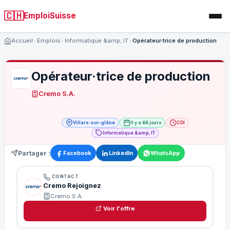
🇨🇭
EmploiSuisse
Accueil
Emplois
Informatique &amp; IT
Opérateur·trice de production
Opérateur·trice de production
Cremo S.A.
Villars-sur-glâne
Il y a 66 jours
CDI
Informatique &amp; IT
Partager :
Facebook
LinkedIn
WhatsApp
CONTACT
Cremo Rejoignez
Cremo S.A.
Voir l'offre