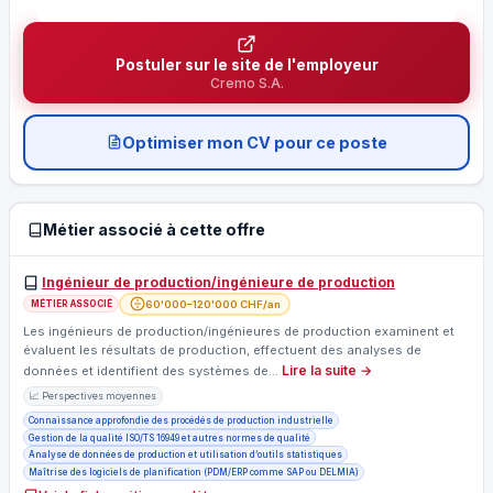
Postuler sur le site de l'employeur
Cremo S.A.
Optimiser mon CV pour ce poste
Métier associé à cette offre
Ingénieur de production/ingénieure de production
60'000–120'000 CHF/an
MÉTIER ASSOCIÉ
Les ingénieurs de production/ingénieures de production examinent et
évaluent les résultats de production, effectuent des analyses de
Lire la suite →
données et identifient des systèmes de…
📈 Perspectives moyennes
Connaissance approfondie des procédés de production industrielle
Gestion de la qualité ISO/TS 16949 et autres normes de qualité
Analyse de données de production et utilisation d’outils statistiques
Maîtrise des logiciels de planification (PDM/ERP comme SAP ou DELMIA)