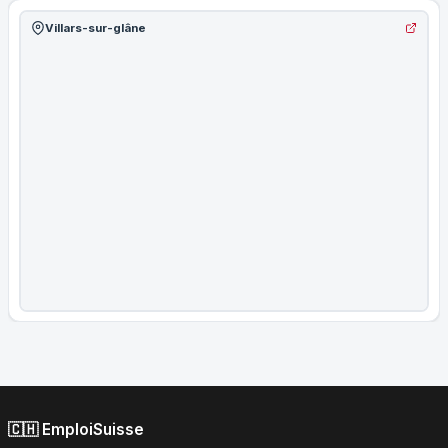
Villars-sur-glâne
🇨🇭 EmploiSuisse