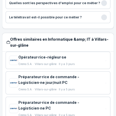
Quelles sont les perspectives d'emploi pour ce métier ?
Le télétravail est-il possible pour ce métier ?
Offres similaires en Informatique &amp; IT à Villars-
sur-glâne
Opérateur·rice-régleur·se
Cremo S.A. · Villars-sur-glâne · Il y a 3 jours
Préparateur·rice de commande -
Logisticien·ne jour/nuit PC
Cremo S.A. · Villars-sur-glâne · Il y a 5 jours
Préparateur·rice de commande -
Logisticien·ne PC
Cremo S.A. · Villars-sur-glâne · Il y a 5 jours