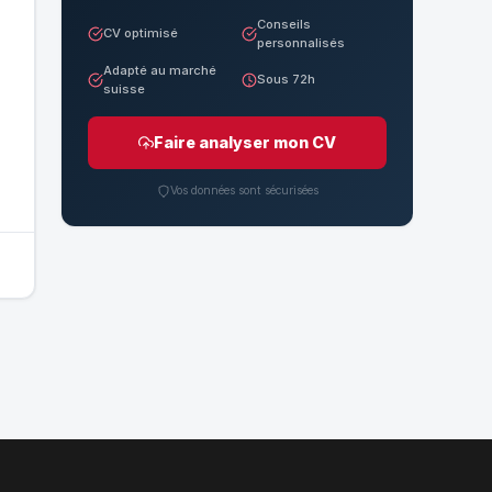
Conseils
CV optimisé
personnalisés
Adapté au marché
Sous 72h
suisse
Faire analyser mon CV
Vos données sont sécurisées