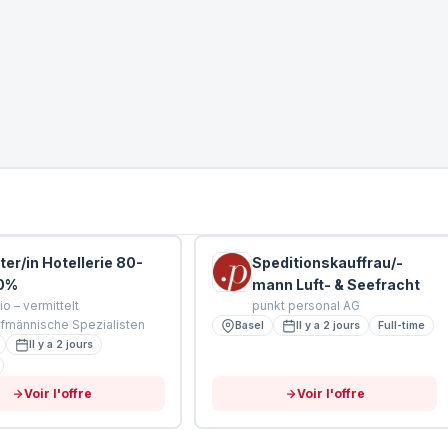
ter/in Hotellerie 80-
Speditionskauffrau/-
0%
mann Luft- & Seefracht
lio – vermittelt
punkt personal AG
fmännische Spezialisten
Basel
Il y a 2 jours
Full-time
Il y a 2 jours
Voir l'offre
Voir l'offre