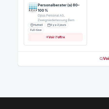
Personalberater (a) 80–
100 %
Opus Personal AG,
Zweigniederlassung Bern
Huttwil
Il y a 2 jours
Full-time
Voir l'offre
Voi