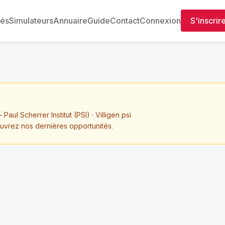
tés
Simulateurs
Annuaire
Guide
Contact
Connexion
S'inscrir
Paul Scherrer Institut (PSI) · Villigen psi
ouvrez nos dernières opportunités.