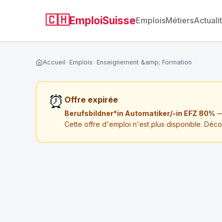
🇨🇭
EmploiSuisse
Emplois
Métiers
Actuali
Accueil
Emplois
Enseignement &amp; Formation
⏰
Offre expirée
Berufsbildner*in Automatiker/-in EFZ 80%
— 
Cette offre d'emploi n'est plus disponible. Déc