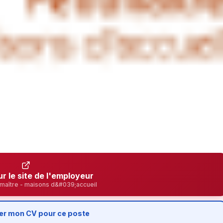
ur le site de l'employeur
tmaître - maisons d&#039;accueil
er mon CV pour ce poste