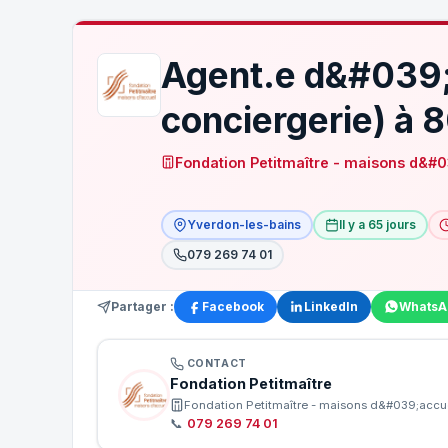
Agent.e d&#039;e
conciergerie) à
Fondation Petitmaître - maisons d&#0
Yverdon-les-bains
Il y a 65 jours
079 269 74 01
Partager :
Facebook
LinkedIn
WhatsA
CONTACT
Fondation Petitmaître
Fondation Petitmaître - maisons d&#039;accue
📞
079 269 74 01