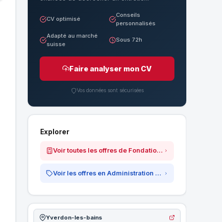
Conseils
CV optimisé
personnalisés
Adapté au marché
Sous 72h
suisse
Faire analyser mon CV
Vos données sont sécurisées
Explorer
Voir toutes les offres de Fondation Petitmaître - maisons d&#039;accueil
Voir les offres en Administration &amp; Secrétariat
Yverdon-les-bains