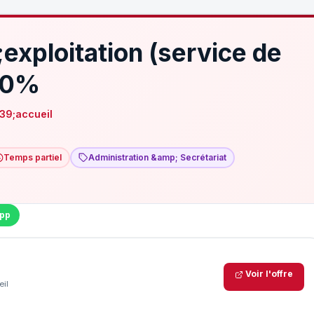
xploitation (service de
 80%
39;accueil
Temps partiel
Administration &amp; Secrétariat
pp
Voir l'offre
il