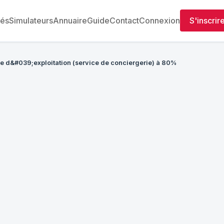
tés
Simulateurs
Annuaire
Guide
Contact
Connexion
S'inscrir
e d&#039;exploitation (service de conciergerie) à 80%