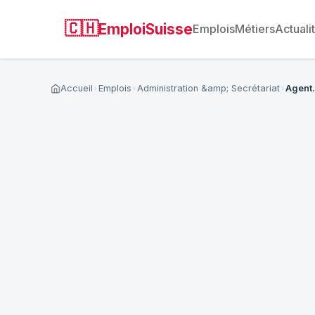
🇨🇭
EmploiSuisse
Emplois
Métiers
Actuali
Accueil
Emplois
Administration &amp; Secrétariat
Agent.