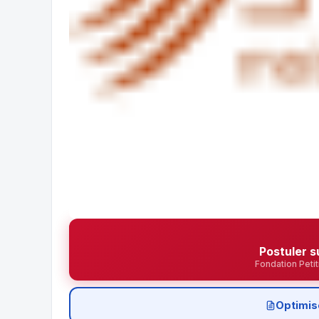
Postuler s
Fondation Peti
Optimis