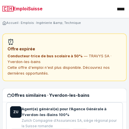
🇨🇭
EmploiSuisse
Accueil
Emplois
Ingénierie &amp; Technique
⏰
Offre expirée
Conducteur·trice de bus scolaire à 50%
— TRAVYS SA ·
Yverdon-les-bains
Cette offre d'emploi n'est plus disponible. Découvrez nos
dernières opportunités.
Offres similaires · Yverdon-les-bains
Agent(e) général(e) pour l’Agence Générale à
ZU
Yverdon-les-Bains 100%
Zurich Compagnie d'Assurances SA, siège régional pour
la Suisse romande