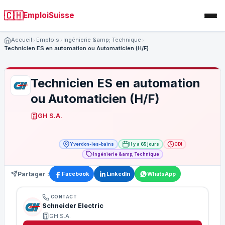
🇨🇭
EmploiSuisse
Accueil
Emplois
Ingénierie &amp; Technique
Technicien ES en automation ou Automaticien (H/F)
Technicien ES en automation
ou Automaticien (H/F)
GH S.A.
Yverdon-les-bains
Il y a 65 jours
CDI
Ingénierie &amp; Technique
Partager :
Facebook
LinkedIn
WhatsApp
CONTACT
Schneider Electric
GH S.A.