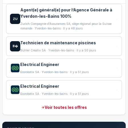
Agent(e) général(e) pour l’Agence Générale à
Yverdon-les-Bains 100%
ZU
Zurich Compagnie d'Assurances SA, siège régional pour la Suisse
romande · Yverdon-les-bains · Il y a 48 jours
Technicien de maintenance piscines
B�
Bühler Creativ SA · Yverdon-les-bains · Il y a 50 jours
Electrical Engineer
Ecorobotix SA · Yverdon-les-bains · Il y a 51 jours
Electrical Engineer
Ecorobotix SA · Yverdon-les-bains · Il y a 51 jours
Voir toutes les offres