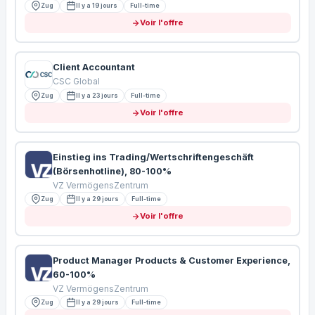
Zug
Il y a 19 jours
Full-time
Voir l'offre
Client Accountant
CSC Global
Zug
Il y a 23 jours
Full-time
Voir l'offre
Einstieg ins Trading/Wertschriftengeschäft
(Börsenhotline), 80-100%
VZ VermögensZentrum
Zug
Il y a 29 jours
Full-time
Voir l'offre
Product Manager Products & Customer Experience,
60-100%
VZ VermögensZentrum
Zug
Il y a 29 jours
Full-time