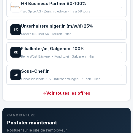
HR Business Partner 80-100%
Two Spice AG · Zürich dietlikon · Il y a 58 jours
Unterhaltsreiniger:in (m/w/d) 25%
SO
Sodexo (Suisse) SA · Teilzeit · Hier
Filialleiter/in, Galgenen, 100%
RE
Remo Wüst Bäckerei + Konditorei · Galgenen · Hier
Sous-Chef:in
GE
Genossenschaft ZFV-Unternehmungen · Zürich · Hier
Voir toutes les offres
CANDIDATURE
Postuler maintenant
Postuler sur le site de l'employeur