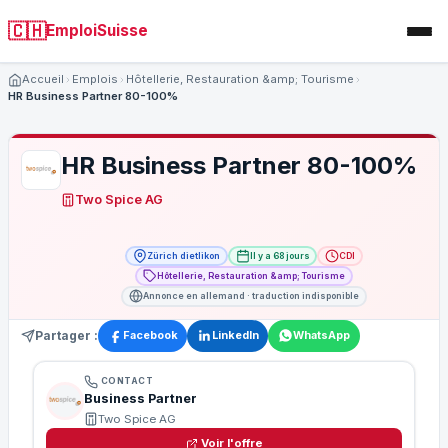
🇨🇭
EmploiSuisse
Accueil
Emplois
Hôtellerie, Restauration &amp; Tourisme
HR Business Partner 80-100%
HR Business Partner 80-100%
Two Spice AG
Zürich dietlikon
Il y a 68 jours
CDI
Hôtellerie, Restauration &amp; Tourisme
Annonce en allemand · traduction indisponible
Partager :
Facebook
LinkedIn
WhatsApp
CONTACT
Business Partner
Two Spice AG
Voir l'offre