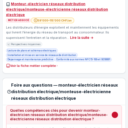
Monteur-électricien réseaux distribution
électrique/monteuse-électricienne réseaux distribution
électrique
59'000–115'000 CHF/an
MÉTIER ASSOCIÉ
Les distributeurs d’énergie exploitent et maintiennent les équipements
qui livrent l’énergie du réseau de transport au consommateur. Ils
Lire la suite →
supervisent l’entretien et la réparation…
📈 Perspectives moyennes
Lecture de plans et schémas électriques
Installation et mise en service de réseaux de distribution
Dépannage et maintenance prédictive
Conformité aux normes NF C 15-100 et ISO 50001
Voir la fiche métier complète
Foire aux questions — monteur-électricien réseaux
distribution électrique/monteuse-électricienne
réseaux distribution électrique
Quelles compétences clés pour devenir monteur-
électricien réseaux distribution électrique/monteuse-
électricienne réseaux distribution électrique ?