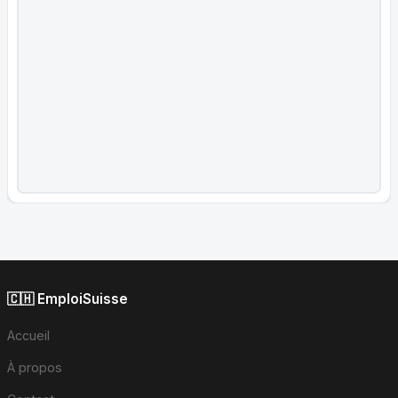
🇨🇭 EmploiSuisse
Accueil
À propos