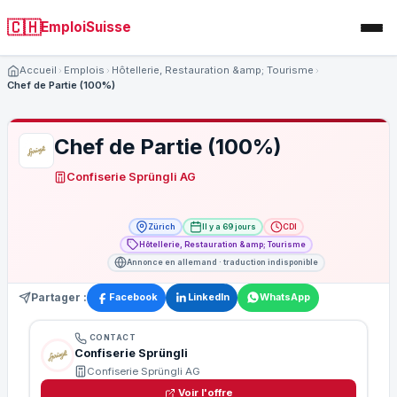
🇨🇭
EmploiSuisse
Accueil
Emplois
Hôtellerie, Restauration &amp; Tourisme
Chef de Partie (100%)
Chef de Partie (100%)
Confiserie Sprüngli AG
Zürich
Il y a 69 jours
CDI
Hôtellerie, Restauration &amp; Tourisme
Annonce en allemand · traduction indisponible
Partager :
Facebook
LinkedIn
WhatsApp
CONTACT
Confiserie Sprüngli
Confiserie Sprüngli AG
Voir l'offre