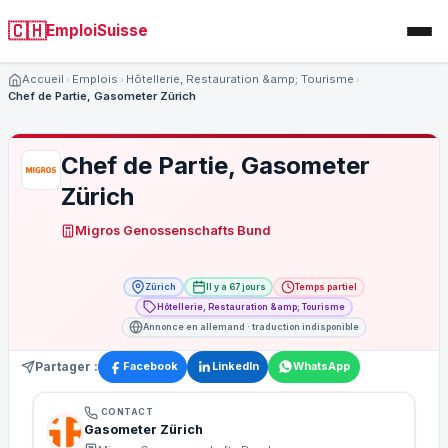
🇨🇭
EmploiSuisse
Accueil
Emplois
Hôtellerie, Restauration &amp; Tourisme
Chef de Partie, Gasometer Zürich
Chef de Partie, Gasometer
Zürich
Migros Genossenschafts Bund
Zürich
Il y a 67 jours
Temps partiel
Hôtellerie, Restauration &amp; Tourisme
Annonce en allemand · traduction indisponible
Partager :
Facebook
LinkedIn
WhatsApp
CONTACT
Gasometer Zürich