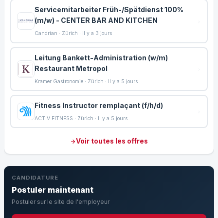
Servicemitarbeiter Früh-/Spätdienst 100%
(m/w) - CENTER BAR AND KITCHEN
Candrian · Zürich · Il y a 3 jours
Leitung Bankett-Administration (w/m)
Restaurant Metropol
Kramer Gastronomie · Zürich · Il y a 5 jours
Fitness Instructor remplaçant (f/h/d)
ACTIV FITNESS · Zürich · Il y a 5 jours
Voir toutes les offres
CANDIDATURE
Postuler maintenant
Postuler sur le site de l'employeur