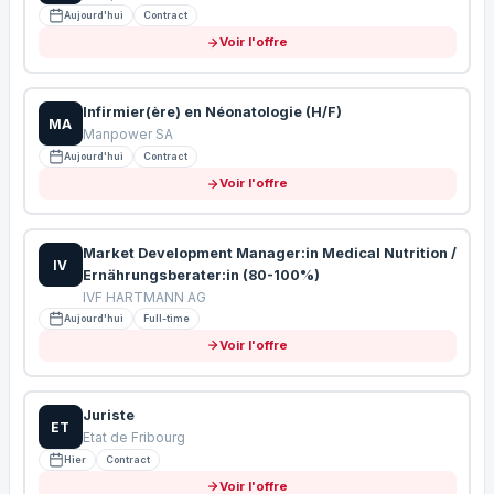
Aujourd'hui
Contract
Voir l'offre
Infirmier(ère) en Néonatologie (H/F)
MA
Manpower SA
Aujourd'hui
Contract
Voir l'offre
Market Development Manager:in Medical Nutrition /
IV
Ernährungsberater:in (80-100%)
IVF HARTMANN AG
Aujourd'hui
Full-time
Voir l'offre
Juriste
ET
Etat de Fribourg
Hier
Contract
Voir l'offre