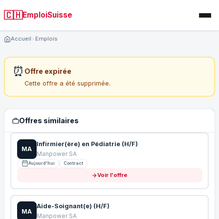
🇨🇭
EmploiSuisse
Accueil
Emplois
⏰
Offre expirée
Cette offre a été supprimée.
Offres similaires
Infirmier(ère) en Pédiatrie (H/F)
MA
Manpower SA
Aujourd'hui
Contract
Voir l'offre
Aide-Soignant(e) (H/F)
MA
Manpower SA