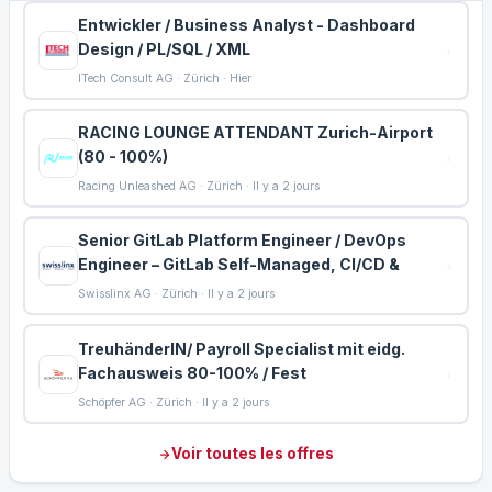
Entwickler / Business Analyst - Dashboard
Design / PL/SQL / XML
ITech Consult AG · Zürich · Hier
RACING LOUNGE ATTENDANT Zurich-Airport
(80 - 100%)
Racing Unleashed AG · Zürich · Il y a 2 jours
Senior GitLab Platform Engineer / DevOps
Engineer – GitLab Self-Managed, CI/CD &
Swisslinx AG · Zürich · Il y a 2 jours
TreuhänderIN/ Payroll Specialist mit eidg.
Fachausweis 80-100% / Fest
Schöpfer AG · Zürich · Il y a 2 jours
Voir toutes les offres