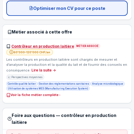
Optimiser mon CV pour ce poste
Métier associé à cette offre
Contrôleur en production laitière
MÉTIER ASSOCIÉ
60'000–120'000 CHF/an
Les contrôleurs en production laitière sont chargés de mesurer et
d’analyser la production et la qualité du lait et de fournir des conseils en
Lire la suite →
conséquence.
📈 Perspectives moyennes
Contrôle qualité laitier
Gestion des réglementations sanitaires
Analyse microbiologique
Utilisation de systèmes MES (Manufacturing Execution System)
Voir la fiche métier complète
Foire aux questions — contrôleur en production
laitière