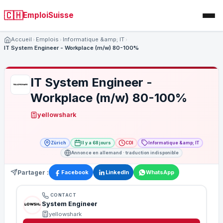
🇨🇭
EmploiSuisse
Accueil
Emplois
Informatique &amp; IT
IT System Engineer - Workplace (m/w) 80-100%
IT System Engineer -
Workplace (m/w) 80-100%
yellowshark
Zürich
Il y a 68 jours
CDI
Informatique &amp; IT
Annonce en allemand · traduction indisponible
Partager :
Facebook
LinkedIn
WhatsApp
CONTACT
System Engineer
yellowshark