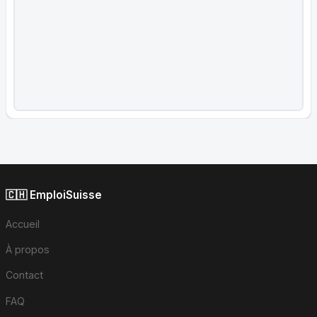
🇨🇭 EmploiSuisse
Accueil
À propos
Contact
FAQ