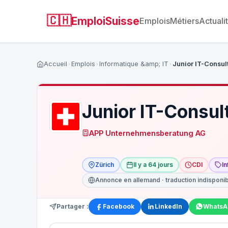
🇨🇭
EmploiSuisse
Emplois
Métiers
Actuali
Accueil
Emplois
Informatique &amp; IT
Junior IT-Consul
Junior IT-Consul
APP Unternehmensberatung AG
Zürich
Il y a 64 jours
CDI
I
Annonce en allemand · traduction indisponi
Partager :
Facebook
LinkedIn
WhatsA