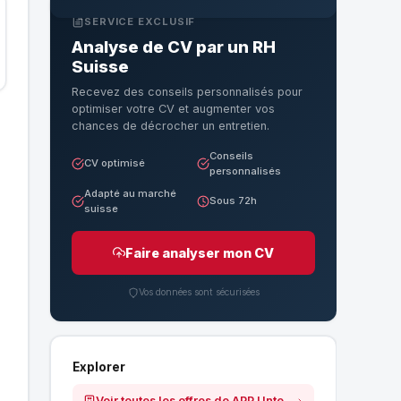
SERVICE EXCLUSIF
Analyse de CV par un RH
Suisse
Recevez des conseils personnalisés pour
optimiser votre CV et augmenter vos
chances de décrocher un entretien.
Conseils
CV optimisé
personnalisés
Adapté au marché
Sous 72h
suisse
Faire analyser mon CV
Vos données sont sécurisées
Explorer
Voir toutes les offres de APP Unternehmensberatung AG