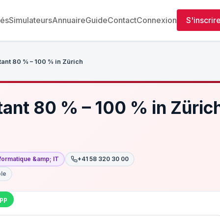
tés
Simulateurs
Annuaire
Guide
Contact
Connexion
S'inscrir
tant 80 % – 100 % in Zürich
tant 80 % – 100 % in Züric
nformatique &amp; IT
+41 58 320 30 00
ble
pp