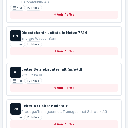
I-Community AG
Hier
Full-time
Voir l'offre
Dispatcher:in Leitstelle Netze 7/24
EN
Energie Wasser Bern
Hier
Full-time
Voir l'offre
Leiter Betriebsunterhalt (m/w/d)
VI
VitaFutura AG
Hier
Full-time
Voir l'offre
Leiterin / Leiter Kulinarik
PR
Prodega/Transgourmet, Transgourmet Schweiz AG
Hier
Full-time
Voir l'offre