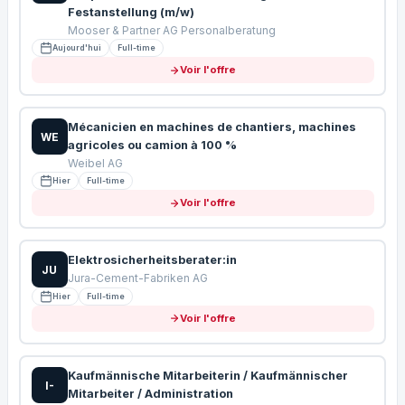
Festanstellung (m/w)
Mooser & Partner AG Personalberatung
Aujourd'hui
Full-time
Voir l'offre
Mécanicien en machines de chantiers, machines
WE
agricoles ou camion à 100 %
Weibel AG
Hier
Full-time
Voir l'offre
Elektrosicherheitsberater:in
JU
Jura-Cement-Fabriken AG
Hier
Full-time
Voir l'offre
Kaufmännische Mitarbeiterin / Kaufmännischer
I-
Mitarbeiter / Administration