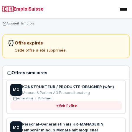
🇨🇭
EmploiSuisse
Accueil
Emplois
⏰
Offre expirée
Cette offre a été supprimée.
Offres similaires
KONSTRUKTEUR / PRODUKTE-DESIGNER (w/m)
MO
Mooser & Partner AG Personalberatung
Aujourd'hui
Full-time
Voir l'offre
Personal-Generalistin als HR-MANAGERIN
MO
temporär mind. 3 Monate mit möglicher