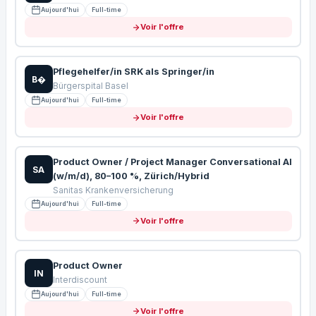
Aujourd'hui
Full-time
Voir l'offre
Pflegehelfer/in SRK als Springer/in
B�
Bürgerspital Basel
Aujourd'hui
Full-time
Voir l'offre
Product Owner / Project Manager Conversational AI
SA
(w/m/d), 80–100 %, Zürich/Hybrid
Sanitas Krankenversicherung
Aujourd'hui
Full-time
Voir l'offre
Product Owner
IN
Interdiscount
Aujourd'hui
Full-time
Voir l'offre