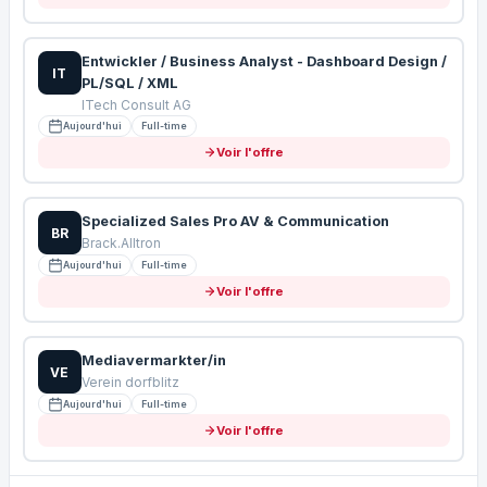
Entwickler / Business Analyst - Dashboard Design /
IT
PL/SQL / XML
ITech Consult AG
Aujourd'hui
Full-time
Voir l'offre
Specialized Sales Pro AV & Communication
BR
Brack.Alltron
Aujourd'hui
Full-time
Voir l'offre
Mediavermarkter/in
VE
Verein dorfblitz
Aujourd'hui
Full-time
Voir l'offre