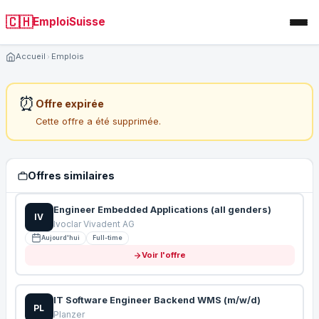
🇨🇭
EmploiSuisse
Accueil
Emplois
⏰
Offre expirée
Cette offre a été supprimée.
Offres similaires
Engineer Embedded Applications (all genders)
IV
Ivoclar Vivadent AG
Aujourd'hui
Full-time
Voir l'offre
IT Software Engineer Backend WMS (m/w/d)
PL
Planzer