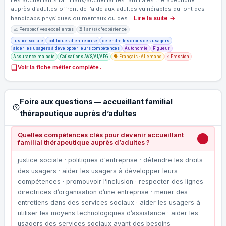
auprès d’adultes offrent de l’aide aux adultes vulnérables qui ont des
Lire la suite →
handicaps physiques ou mentaux ou des…
📈 Perspectives excellentes
⏳ 1 an(s) d'expérience
justice sociale
politiques d'entreprise
défendre les droits des usagers
aider les usagers à développer leurs compétences
Autonomie
Rigueur
Assurance maladie
Cotisations AVS/AI/APG
🗣️ Français · Allemand
⚡ Pression
Voir la fiche métier complète
Foire aux questions — accueillant familial
thérapeutique auprès d’adultes
Quelles compétences clés pour devenir accueillant
familial thérapeutique auprès d’adultes ?
justice sociale · politiques d'entreprise · défendre les droits
des usagers · aider les usagers à développer leurs
compétences · promouvoir l’inclusion · respecter des lignes
directrices d’organisation d’une entreprise · mener des
entretiens dans des services sociaux · aider les usagers à
utiliser les moyens technologiques d’assistance · aider les
usagers des services sociaux ayant des besoins