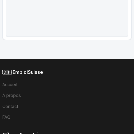
🇨🇭 EmploiSuisse
Accueil
À propos
Contact
FAQ