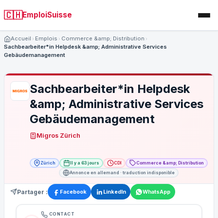
🇨🇭
EmploiSuisse
Accueil
Emplois
Commerce &amp; Distribution
Sachbearbeiter*in Helpdesk &amp; Administrative Services
Gebäudemanagement
Sachbearbeiter*in Helpdesk
&amp; Administrative Services
Gebäudemanagement
Migros Zürich
Zürich
Il y a 63 jours
CDI
Commerce &amp; Distribution
Annonce en allemand · traduction indisponible
Partager :
Facebook
LinkedIn
WhatsApp
CONTACT