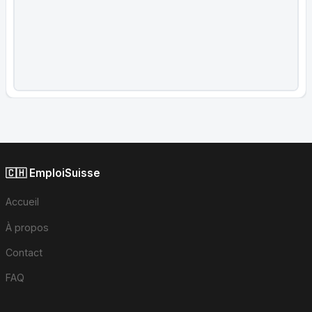
🇨🇭 EmploiSuisse
Accueil
À propos
Contact
FAQ