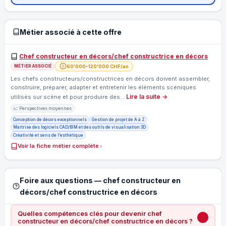
Métier associé à cette offre
Chef constructeur en décors/chef constructrice en décors
60'000–120'000 CHF/an
MÉTIER ASSOCIÉ
Les chefs constructeurs/constructrices en décors doivent assembler,
construire, préparer, adapter et entretenir les éléments scéniques
Lire la suite →
utilisés sur scène et pour produire des…
📈 Perspectives moyennes
Conception de décors exceptionnels
Gestion de projet de A à Z
Maitrise des logiciels CAD/BIM et des outils de visualisation 3D
Créativité et sens de l’esthétique
Voir la fiche métier complète
Foire aux questions — chef constructeur en
décors/chef constructrice en décors
Quelles compétences clés pour devenir chef
constructeur en décors/chef constructrice en décors ?