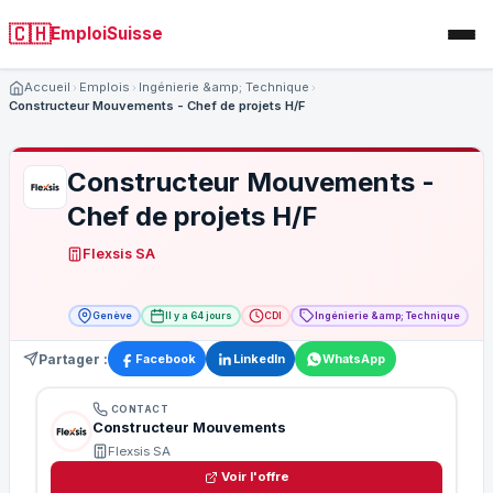
🇨🇭
EmploiSuisse
Accueil
Emplois
Ingénierie &amp; Technique
Constructeur Mouvements - Chef de projets H/F
Constructeur Mouvements -
Chef de projets H/F
Flexsis SA
Genève
Il y a 64 jours
CDI
Ingénierie &amp; Technique
Partager :
Facebook
LinkedIn
WhatsApp
CONTACT
Constructeur Mouvements
Flexsis SA
Voir l'offre