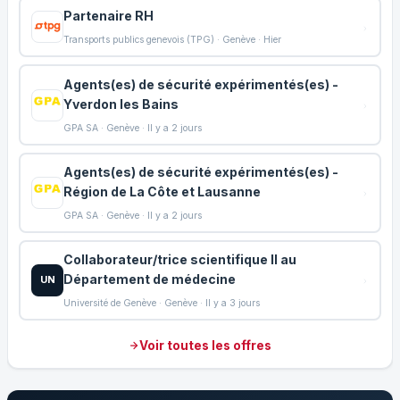
Partenaire RH
Transports publics genevois (TPG) · Genève · Hier
Agents(es) de sécurité expérimentés(es) -
Yverdon les Bains
GPA SA · Genève · Il y a 2 jours
Agents(es) de sécurité expérimentés(es) -
Région de La Côte et Lausanne
GPA SA · Genève · Il y a 2 jours
Collaborateur/trice scientifique II au
Département de médecine
UN
Université de Genève · Genève · Il y a 3 jours
Voir toutes les offres