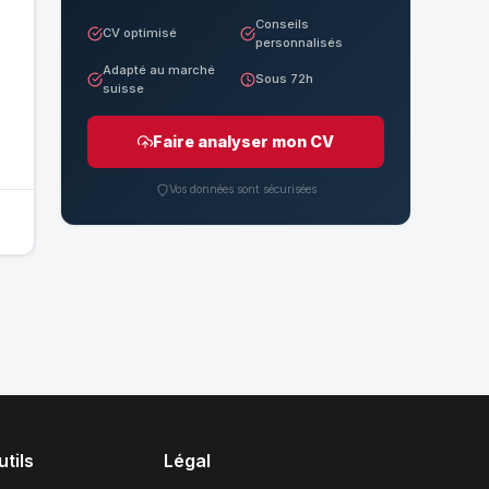
Conseils
CV optimisé
personnalisés
Adapté au marché
Sous 72h
suisse
Faire analyser mon CV
Vos données sont sécurisées
tils
Légal