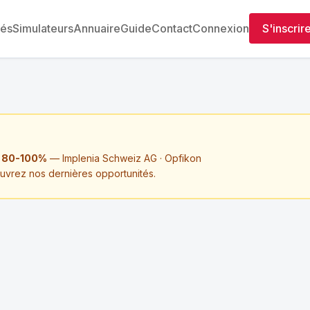
tés
Simulateurs
Annuaire
Guide
Contact
Connexion
S'inscrir
, 80-100%
— Implenia Schweiz AG · Opfikon
ouvrez nos dernières opportunités.