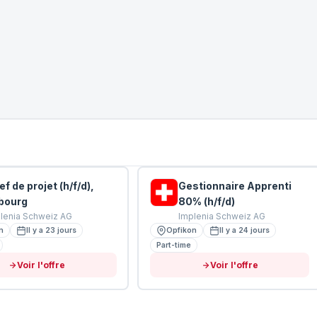
f de projet (h/f/d),
Gestionnaire Apprenti
ibourg
80% (h/f/d)
lenia Schweiz AG
Implenia Schweiz AG
n
Il y a 23 jours
Opfikon
Il y a 24 jours
Part-time
Voir l'offre
Voir l'offre