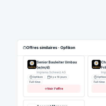
Offres similaires · Opfikon
Senior Bauleiter Umbau
Che
(w/m/d)
Fr
Implenia Schweiz AG
Imp
Opfikon
Il y a 16 jours
Opfiko
Full-time
Full-time
Voir l'offre