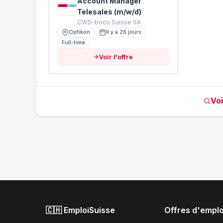
Account Manager
Telesales (m/w/d)
CWS-boco Suisse SA
Opfikon
Il y a 26 jours
Full-time
Voir l'offre
Voi
🇨🇭 EmploiSuisse
Offres d'emplo