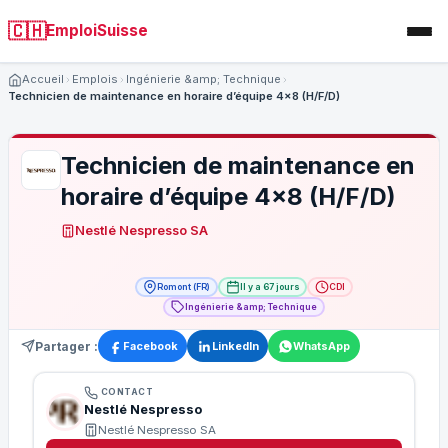
🇨🇭
EmploiSuisse
Accueil
Emplois
Ingénierie &amp; Technique
Technicien de maintenance en horaire d’équipe 4x8 (H/F/D)
Technicien de maintenance en
horaire d’équipe 4x8 (H/F/D)
Nestlé Nespresso SA
Romont (FR)
Il y a 67 jours
CDI
Ingénierie &amp; Technique
Partager :
Facebook
LinkedIn
WhatsApp
CONTACT
Nestlé Nespresso
Nestlé Nespresso SA