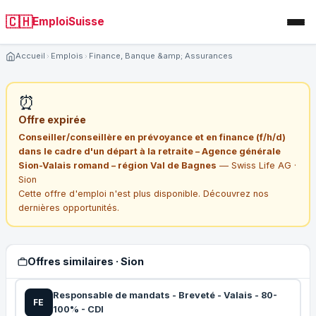
🇨🇭
EmploiSuisse
Accueil
Emplois
Finance, Banque &amp; Assurances
⏰
Offre expirée
Conseiller/conseillère en prévoyance et en finance (f/h/d)
dans le cadre d'un départ à la retraite – Agence générale
Sion-Valais romand – région Val de Bagnes
— Swiss Life AG ·
Sion
Cette offre d'emploi n'est plus disponible. Découvrez nos
dernières opportunités.
Offres similaires · Sion
Responsable de mandats - Breveté - Valais - 80-
FE
100% - CDI