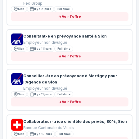
Fed Group
Sion
Il y a 2 jours
Full-time
Voir l'offre
Consultant-e en prévoyance santé à Sion
Employeur non divulgué
Sion
Il y a 11 jours
Full-time
Voir l'offre
Conseiller-ère en prévoyance à Martigny pour
l'Agence de Sion
Employeur non divulgué
Sion
Il y a 11 jours
Full-time
Voir l'offre
Collaborateur-trice clientèle des privés, 80%, Sion
Banque Cantonale du Valais
Sion
Il y a 15 jours
Full-time