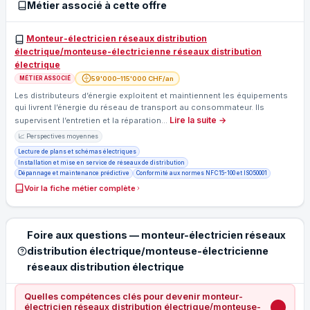
Métier associé à cette offre
Monteur-électricien réseaux distribution
électrique/monteuse-électricienne réseaux distribution
électrique
59'000–115'000 CHF/an
MÉTIER ASSOCIÉ
Les distributeurs d’énergie exploitent et maintiennent les équipements
qui livrent l’énergie du réseau de transport au consommateur. Ils
Lire la suite →
supervisent l’entretien et la réparation…
📈 Perspectives moyennes
Lecture de plans et schémas électriques
Installation et mise en service de réseaux de distribution
Dépannage et maintenance prédictive
Conformité aux normes NF C 15-100 et ISO 50001
Voir la fiche métier complète
Foire aux questions — monteur-électricien réseaux
distribution électrique/monteuse-électricienne
réseaux distribution électrique
Quelles compétences clés pour devenir monteur-
électricien réseaux distribution électrique/monteuse-