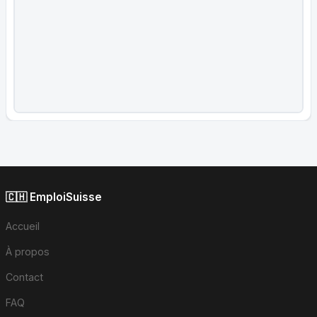
🇨🇭 EmploiSuisse
Accueil
À propos
Contact
FAQ