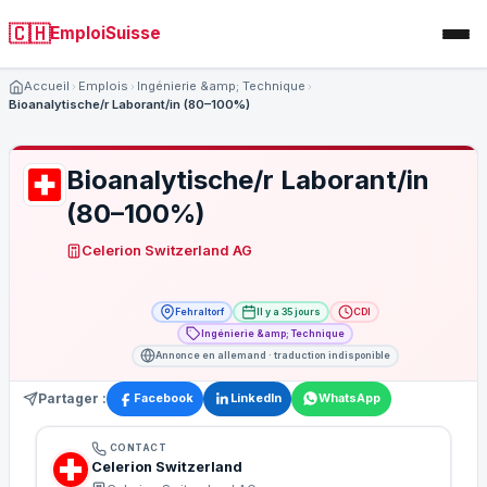
🇨🇭
EmploiSuisse
Accueil
Emplois
Ingénierie &amp; Technique
Bioanalytische/r Laborant/in (80–100%)
Bioanalytische/r Laborant/in
(80–100%)
Celerion Switzerland AG
Fehraltorf
Il y a 35 jours
CDI
Ingénierie &amp; Technique
Annonce en allemand · traduction indisponible
Partager :
Facebook
LinkedIn
WhatsApp
CONTACT
Celerion Switzerland