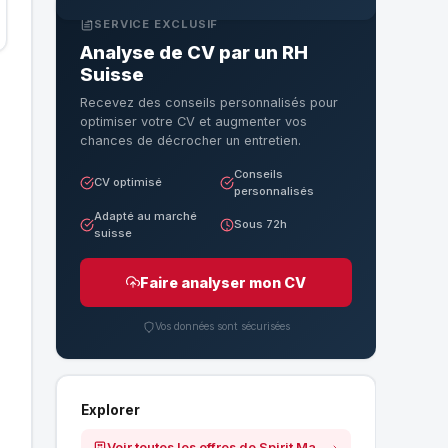
SERVICE EXCLUSIF
Analyse de CV par un RH
Suisse
Recevez des conseils personnalisés pour
optimiser votre CV et augmenter vos
chances de décrocher un entretien.
Conseils
CV optimisé
personnalisés
Adapté au marché
Sous 72h
suisse
Faire analyser mon CV
Vos données sont sécurisées
Explorer
Voir toutes les offres de Spirit Market GmbH