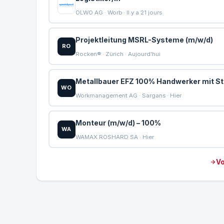
OLWO AG · Worb · Il y a 21 jours
Projektleitung MSRL-Systeme (m/w/d)
RO
Rocken® · Zürich · Aujourd'hui
Metallbauer EFZ 100% Handwerker mit Sta
WO
Workmanagement AG · Sargans · Hier
Monteur (m/w/d) – 100%
WA
WAMAX ROSHARD SA · Hier
Vo