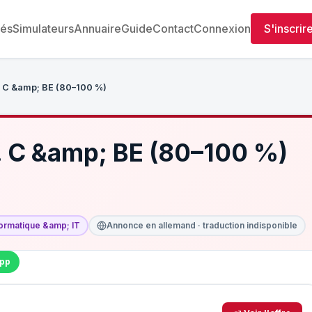
tés
Simulateurs
Annuaire
Guide
Contact
Connexion
S'inscrir
. C &amp; BE (80–100 %)
t. C &amp; BE (80–100 %)
formatique &amp; IT
Annonce en allemand · traduction indisponible
pp