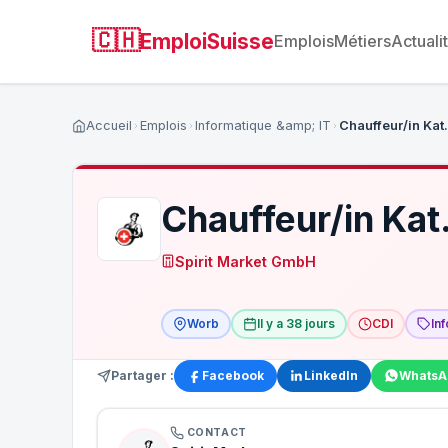
🇨🇭
EmploiSuisse
Emplois
Métiers
Actuali
Accueil
Emplois
Informatique &amp; IT
Chauffeur/in Kat
Chauffeur/in Ka
Spirit Market GmbH
Worb
Il y a 38 jours
CDI
In
Partager :
Facebook
LinkedIn
WhatsA
CONTACT