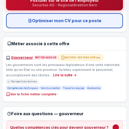
Postuler sur le site de l'employeur
Securitas AG - Regionaldirektion Bern
Optimiser mon CV pour ce poste
Métier associé à cette offre
Gouverneur
60'000–120'000 CHF/an
MÉTIER ASSOCIÉ
Les gouverneurs sont les principaux législateurs d’une unité nationale,
telle qu’un État ou une province. Ils/elles supervisent le personnel,
Lire la suite →
accomplissent des tâches…
📈 Perspectives bonnes
Compétences techniques
Communication
Travail en équipe
Autonomie
Voir la fiche métier complète
Foire aux questions — gouverneur
Quelles compétences clés pour devenir gouverneur ?