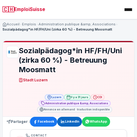
🇨🇭
EmploiSuisse
Accueil
Emplois
Administration publique &amp; Associations
Sozialpädagog*in HF/FH/Uni (zirka 60 %) - Betreuung Moosmatt
Sozialpädagog*in HF/FH/Uni
(zirka 60 %) - Betreuung
Moosmatt
Stadt Luzern
Luzern
Il y a 31 jours
CDI
Administration publique &amp; Associations
Annonce en allemand · traduction indisponible
Partager :
Facebook
LinkedIn
WhatsApp
CONTACT