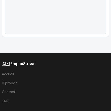
🇨🇭 EmploiSuisse
Accueil
À propos
Contact
FAQ