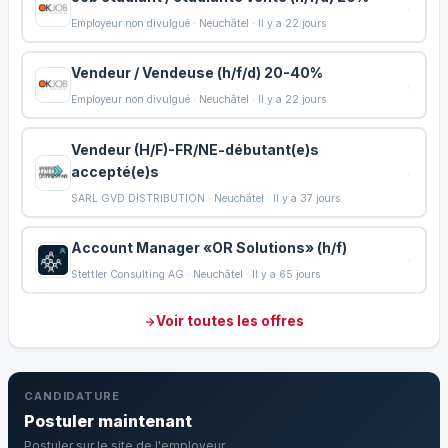
Employeur non divulgué · Neuchâtel · Il y a 22 jours
Vendeur / Vendeuse (h/f/d) 20-40%
Employeur non divulgué · Neuchâtel · Il y a 22 jours
Vendeur (H/F)-FR/NE-débutant(e)s
accepté(e)s
SARL GVD DISTRIBUTION · Neuchâtel · Il y a 37 jours
Account Manager «OR Solutions» (h/f)
Stettler Consulting AG · Neuchâtel · Il y a 65 jours
Voir toutes les offres
CANDIDATURE
Postuler maintenant
Postuler sur le site de l'employeur