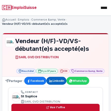
🇨🇭
EmploiSuisse
Accueil
Emplois
Commerce &amp; Vente
Vendeur (H/F)-VD/VS-débutant(e)s accepté(e)s
Vendeur (H/F)-VD/VS-
débutant(e)s accepté(e)s
SARL GVD DISTRIBUTION
Neuchâtel
Il y a 37 jours
CDI
Commerce &amp; Vente
Partager :
Facebook
LinkedIn
WhatsApp
CONTACT
St Suplice
SARL GVD DISTRIBUTION
Voir l'offre