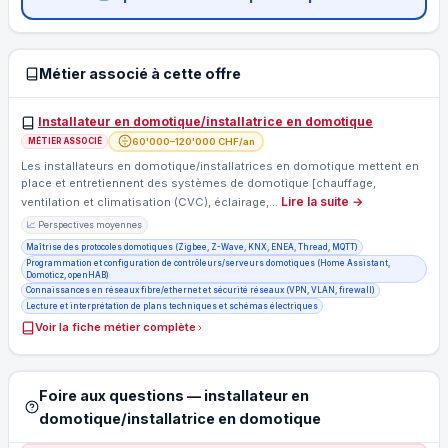
Métier associé à cette offre
Installateur en domotique/installatrice en domotique
60'000–120'000 CHF/an
MÉTIER ASSOCIÉ
Les installateurs en domotique/installatrices en domotique mettent en
place et entretiennent des systèmes de domotique [chauffage,
Lire la suite →
ventilation et climatisation (CVC), éclairage,…
📈 Perspectives moyennes
Maîtrise des protocoles domotiques (Zigbee, Z-Wave, KNX, ENEA, Thread, MQTT)
Programmation et configuration de contrôleurs/serveurs domotiques (Home Assistant,
Domoticz, openHAB)
Connaissances en réseaux fibre/ethernet et sécurité réseaux (VPN, VLAN, firewall)
Lecture et interprétation de plans techniques et schémas électriques
Voir la fiche métier complète
Foire aux questions — installateur en
domotique/installatrice en domotique