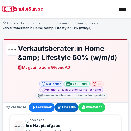
🇨🇭
EmploiSuisse
Accueil
Emplois
Hôtellerie, Restauration &amp; Tourisme
Verkaufsberater:in Home &amp; Lifestyle 50% (w/m/d)
Verkaufsberater:in Home
&amp; Lifestyle 50% (w/m/d)
Magazine zum Globus AG
Wallisellen
Il y a 36 jours
CDI
Hôtellerie, Restauration &amp; Tourisme
Annonce en allemand · traduction indisponible
Partager :
Facebook
LinkedIn
WhatsApp
CONTACT
Ihre Hauptaufgaben