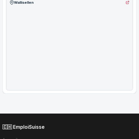
Wallisellen
🇨🇭 EmploiSuisse