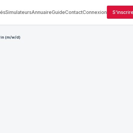
tés
Simulateurs
Annuaire
Guide
Contact
Connexion
S'inscrir
*in (m/w/d)