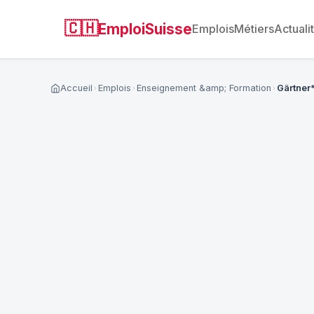
🇨🇭
EmploiSuisse
Emplois
Métiers
Actuali
Accueil
Emplois
Enseignement &amp; Formation
Gärtner