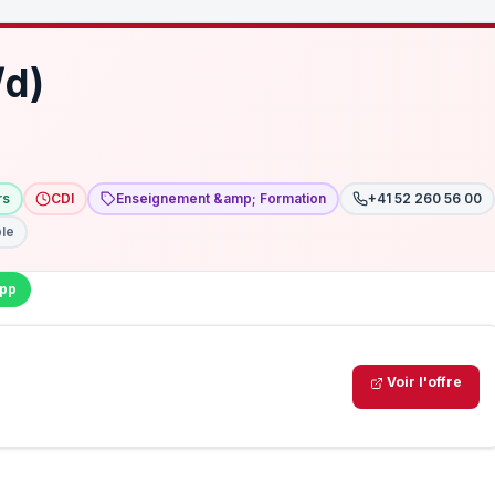
/d)
rs
CDI
Enseignement &amp; Formation
+41 52 260 56 00
ble
pp
Voir l'offre