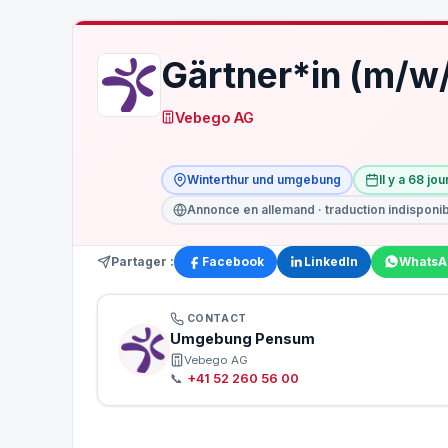
Gärtner*in (m/w
Vebego AG
Winterthur und umgebung
Il y a 68 jou
Annonce en allemand · traduction indisponi
Partager :
Facebook
LinkedIn
WhatsA
CONTACT
Umgebung Pensum
Vebego AG
📞
+41 52 260 56 00