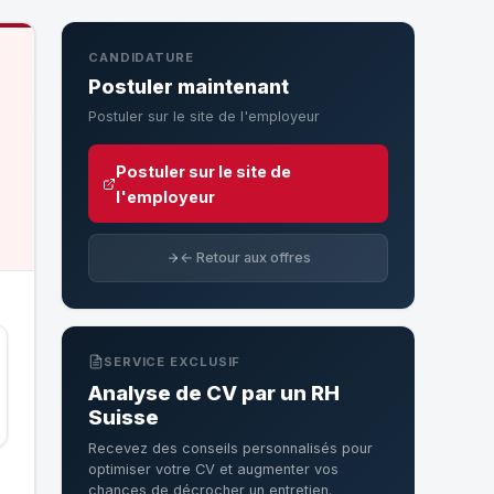
CANDIDATURE
Postuler maintenant
Postuler sur le site de l'employeur
Postuler sur le site de
l'employeur
← Retour aux offres
SERVICE EXCLUSIF
Analyse de CV par un RH
Suisse
Recevez des conseils personnalisés pour
optimiser votre CV et augmenter vos
chances de décrocher un entretien.