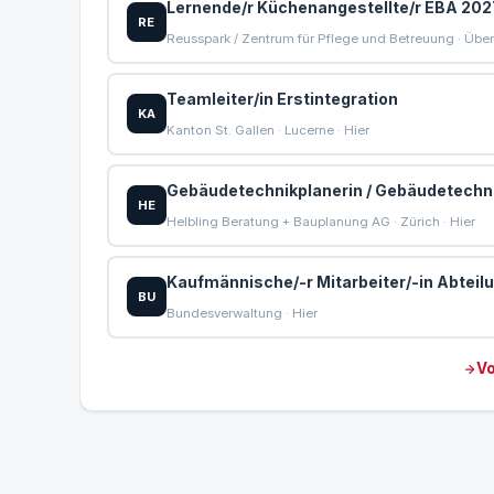
Lernende/r Küchenangestellte/r EBA 202
RE
Reusspark / Zentrum für Pflege und Betreuung · Über 
Teamleiter/in Erstintegration
KA
Kanton St. Gallen · Lucerne · Hier
Gebäudetechnikplanerin / Gebäudetechni
HE
Helbling Beratung + Bauplanung AG · Zürich · Hier
Kaufmännische/-r Mitarbeiter/-in Abteil
BU
Bundesverwaltung · Hier
Vo