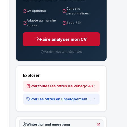
Conseils
CV optimisé
personnalisés
Adapté au marché
Sous 72h
suisse
Faire analyser mon CV
Vos données sont sécurisées
Explorer
Voir toutes les offres de Vebego AG
Voir les offres en Enseignement &amp; Formation
Winterthur und umgebung