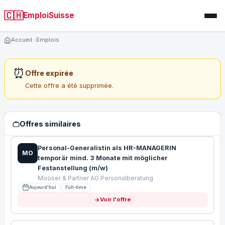
🇨🇭
EmploiSuisse
Accueil
Emplois
⏰
Offre expirée
Cette offre a été supprimée.
Offres similaires
Personal-Generalistin als HR-MANAGERIN
MO
temporär mind. 3 Monate mit möglicher
Festanstellung (m/w)
Mooser & Partner AG Personalberatung
Aujourd'hui
Full-time
Voir l'offre