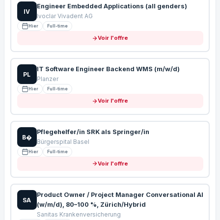
Engineer Embedded Applications (all genders)
IV
Ivoclar Vivadent AG
Hier
Full-time
Voir l'offre
IT Software Engineer Backend WMS (m/w/d)
PL
Planzer
Hier
Full-time
Voir l'offre
Pflegehelfer/in SRK als Springer/in
B�
Bürgerspital Basel
Hier
Full-time
Voir l'offre
Product Owner / Project Manager Conversational AI
SA
(w/m/d), 80–100 %, Zürich/Hybrid
Sanitas Krankenversicherung