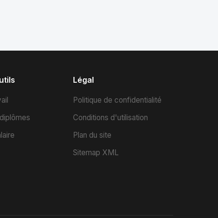
tils
Légal
ail
Politique de confidentialité
 diplômes
Conditions d'utilisation
laire
Plan du site
Sitemap XML