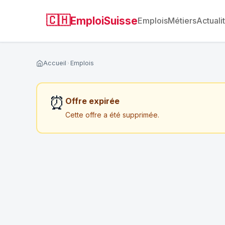
🇨🇭
EmploiSuisse
Emplois
Métiers
Actuali
Accueil
Emplois
⏰
Offre expirée
Cette offre a été supprimée.