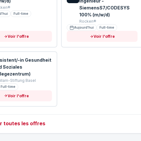
/w/d)
Ingenieur -
cken®
SiemensS7/CODESYS
d'hui
Full-time
100% (m/w/d)
Rocken®
Aujourd'hui
Full-time
Voir l'offre
Voir l'offre
sistent/-in Gesundheit
d Soziales
flegezentrum)
llam-Stiftung Basel
Full-time
Voir l'offre
r toutes les offres