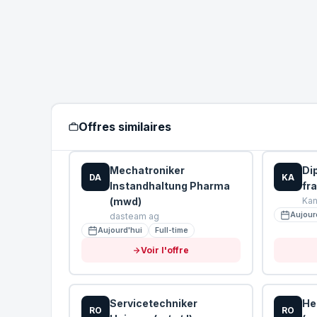
Offres similaires
Mechatroniker
Di
DA
KA
Instandhaltung Pharma
fr
(mwd)
Kan
Aujour
dasteam ag
Aujourd'hui
Full-time
Voir l'offre
Servicetechniker
He
RO
RO