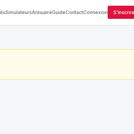
tés
Simulateurs
Annuaire
Guide
Contact
Connexion
S'inscrir