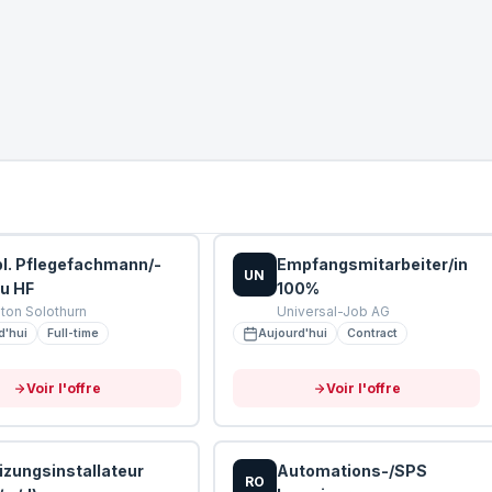
pl. Pflegefachmann/-
Empfangsmitarbeiter/in
UN
au HF
100%
ton Solothurn
Universal-Job AG
d'hui
Full-time
Aujourd'hui
Contract
Voir l'offre
Voir l'offre
izungsinstallateur
Automations-/SPS
RO