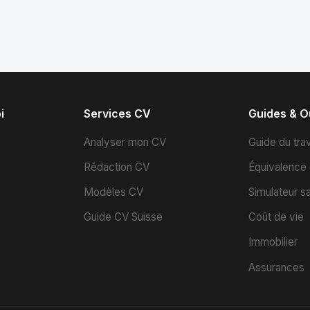
i
Services CV
Guides & Ou
s
Analyser mon CV
Guide du trav
Rédaction CV
Équivalence
Modèles CV
Simulateur sa
Guide CV Suisse
Coût de vie
Immobilier
Assurances