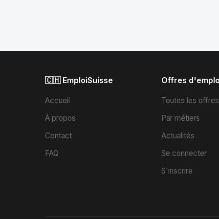
🇨🇭 EmploiSuisse
Offres d'emplo
Accueil
Toutes les offre
À propos
Par métiers
Contact
Actualités
FAQ
Se connecter
S'inscrire