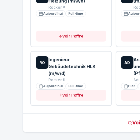
Heizung (m/w/d)
(m
Rocken®
Ro
Aujourd'hui
Full-time
Aujour
Voir l'offre
Ingenieur
As
RO
AD
Gebäudetechnik HLK
un
(m/w/d)
(P
Rocken®
Adu
Aujourd'hui
Full-time
Hier
Voir l'offre
Voi