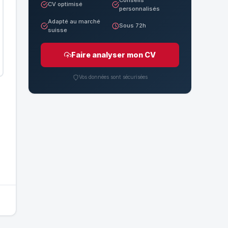
CV optimisé
personnalisés
Adapté au marché
Sous 72h
suisse
Faire analyser mon CV
Vos données sont sécurisées