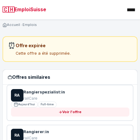
🇨🇭
EmploiSuisse
Accueil
Emplois
⏰
Offre expirée
Cette offre a été supprimée.
Offres similaires
Rangierspezialist:in
RA
railCare
Aujourd'hui
Full-time
Voir l'offre
Rangierer:in
RA
railCare