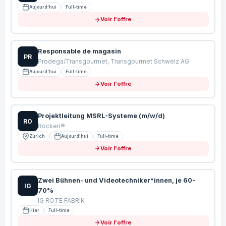
Aujourd'hui
Full-time
Voir l'offre
Responsable de magasin
PR
Prodega/Transgourmet, Transgourmet Schweiz AG
Aujourd'hui
Full-time
Voir l'offre
Projektleitung MSRL-Systeme (m/w/d)
RO
Rocken®
Zürich
Aujourd'hui
Full-time
Voir l'offre
Zwei Bühnen- und Videotechniker*innen, je 60-
IG
70%
IG ROTE FABRIK
Hier
Full-time
Voir l'offre