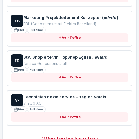
Marketing Projektleiter und Konzepter (m/w/d)
EB
EBL (Genossenschaft Elektra Baselland)
Hier
Full-time
Voir l'offre
Stv. Shopleiter/in TopShop Eglisau w/m/d
FE
fenaco Genossenschaft
Hier
Full-time
Voir l'offre
Technicien·ne de service – Région Valais
V-
V-ZUG AG
Hier
Full-time
Voir l'offre
Voir toutes les offres