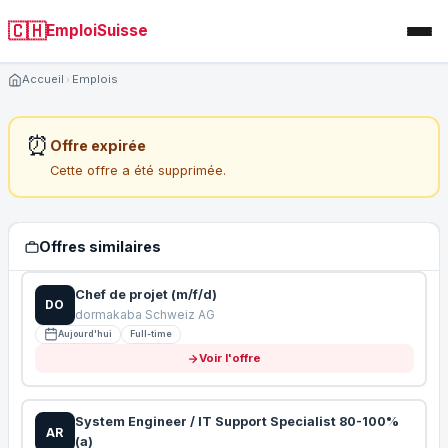
🇨🇭
EmploiSuisse
Accueil
Emplois
⏰
Offre expirée
Cette offre a été supprimée.
Offres similaires
Chef de projet (m/f/d)
DO
dormakaba Schweiz AG
Aujourd'hui
Full-time
Voir l'offre
System Engineer / IT Support Specialist 80-100%
AR
(a)