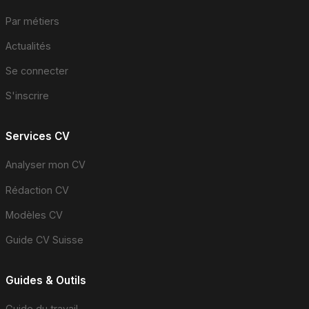
Par métiers
Actualités
Se connecter
S'inscrire
Services CV
Analyser mon CV
Rédaction CV
Modèles CV
Guide CV Suisse
Guides & Outils
Guide du travail