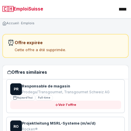
🇨🇭
EmploiSuisse
Accueil
Emplois
⏰
Offre expirée
Cette offre a été supprimée.
Offres similaires
Responsable de magasin
PR
Prodega/Transgourmet, Transgourmet Schweiz AG
Aujourd'hui
Full-time
Voir l'offre
Projektleitung MSRL-Systeme (m/w/d)
RO
Rocken®