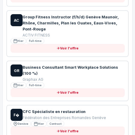
Group Fitness Instructor (f/h/d) Genève Maunoir,
AC
Rhône, Charmilles, Plan les Ouates, Eaux-Vives,
Pont-Rouge
ACTIV FITNESS
Hier
Full-time
Voir l'offre
Business Consultant Smart Workplace Solutions
GR
(100 %)
Graphax AG
Hier
Full-time
Voir l'offre
CFC Spécialiste en restauration
F�
Fédération des Entreprises Romandes Genève
Genève
Hier
Contract
Voir l'offre