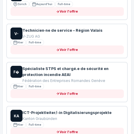
Zürich
Aujourd'hui
Full-time
Voir l'offre
Technicien·ne de service – Région Valais
V-
V-ZUG AG
Hier
Full-time
Voir l'offre
Spécialiste STPS et chargé.e de sécurité en
F�
protection incendie AEAI
Fédération des Entreprises Romandes Genève
Hier
Full-time
Voir l'offre
ICT-Projektleiter/-in Digitalisierungsprojekte
KA
Kanton Graubünden
Hier
Full-time
Voir l'offre